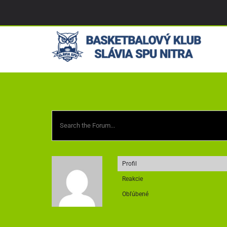
Skip
to
content
Profil
Reakcie
Obľúbené