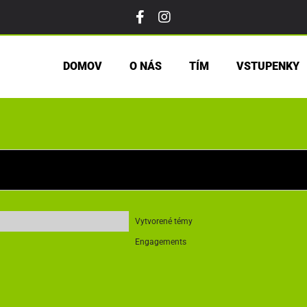
DOMOV
O NÁS
TÍM
VSTUPENKY
Vytvorené témy
Engagements