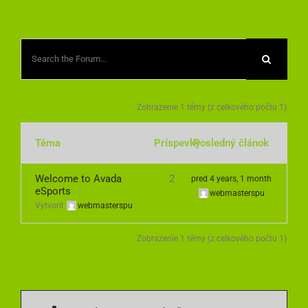
LIVE
PARTNERI
KONTAKT
Zobrazenie 1 témy (z celkového počtu 1)
Téma
Príspevky
Posledný článok
Welcome to Avada
2
pred 4 years, 1 month
eSports
webmasterspu
Vytvoril
webmasterspu
Zobrazenie 1 témy (z celkového počtu 1)