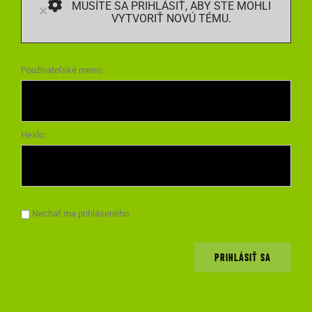
MUSÍTE SA PRIHLÁSIŤ, ABY STE MOHLI
×
VYTVORIŤ NOVÚ TÉMU.
Používateľské meno:
Heslo:
Nechať ma prihláseného
PRIHLÁSIŤ SA