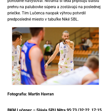
LIVE
pohodlne navyšoval. Nitrania si teda pripisujú ďalšiu
prehru na palubovke súpera a zostávajú na poslednej
PARTNERI
priečke. Tím Lučenca naopak výhrou potvrdil
predposledné miesto v tabuľke Niké SBL.
KONTAKT
Fotografia: Martin Havran
BKM Lučenec – Slávia SPU Nitra 95:73 (32:22, 17:15,