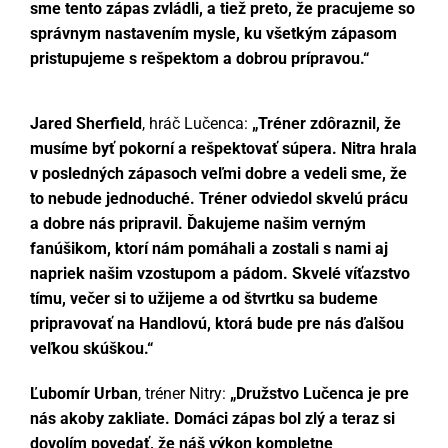
sme tento zápas zvládli, a tiež preto, že pracujeme so
správnym nastavením mysle, ku všetkým zápasom
pristupujeme s rešpektom a dobrou prípravou.“
Jared Sherfield
, hráč Lučenca:
„Tréner zdôraznil, že
musíme byť pokorní a rešpektovať súpera. Nitra hrala
v posledných zápasoch veľmi dobre a vedeli sme, že
to nebude jednoduché. Tréner odviedol skvelú prácu
a dobre nás pripravil. Ďakujeme našim verným
fanúšikom, ktorí nám pomáhali a zostali s nami aj
napriek našim vzostupom a pádom. Skvelé víťazstvo
tímu, večer si to užijeme a od štvrtku sa budeme
pripravovať na Handlovú, ktorá bude pre nás ďalšou
veľkou skúškou.“
Ľubomír Urban
, tréner Nitry:
„Družstvo Lučenca je pre
nás akoby zakliate. Domáci zápas bol zlý a teraz si
dovolím povedať, že náš výkon kompletne