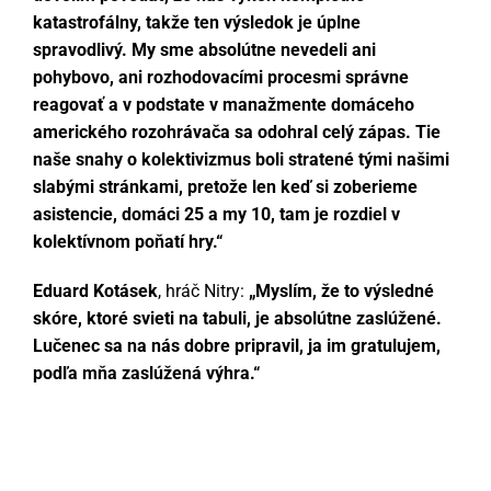
katastrofálny, takže ten výsledok je úplne
spravodlivý. My sme absolútne nevedeli ani
pohybovo, ani rozhodovacími procesmi správne
reagovať a v podstate v manažmente domáceho
amerického rozohrávača sa odohral celý zápas. Tie
naše snahy o kolektivizmus boli stratené tými našimi
slabými stránkami, pretože len keď si zoberieme
asistencie, domáci 25 a my 10, tam je rozdiel v
kolektívnom poňatí hry.“
Eduard Kotásek
, hráč Nitry:
„Myslím, že to výsledné
skóre, ktoré svieti na tabuli, je absolútne zaslúžené.
Lučenec sa na nás dobre pripravil, ja im gratulujem,
podľa mňa zaslúžená výhra.“