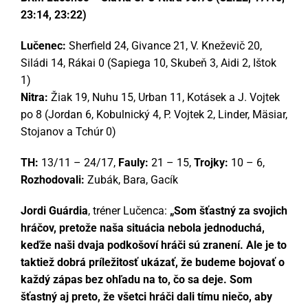
23:14, 23:22)
Lučenec:
Sherfield 24, Givance 21, V. Kneževič 20,
Siládi 14, Rákai 0 (Sapiega 10, Skubeň 3, Aidi 2, Ištok
1)
Nitra:
Žiak 19, Nuhu 15, Urban 11, Kotásek a J. Vojtek
po 8 (Jordan 6, Kobulnický 4, P. Vojtek 2, Linder, Mäsiar,
Stojanov a Tchúr 0)
TH:
13/11 – 24/17,
Fauly:
21 – 15,
Trojky:
10 – 6,
Rozhodovali:
Zubák, Bara, Gacík
Jordi Guárdia
, tréner Lučenca:
„Som šťastný za svojich
hráčov, pretože naša situácia nebola jednoduchá,
keďže naši dvaja podkošoví hráči sú zranení. Ale je to
taktiež dobrá príležitosť ukázať, že budeme bojovať o
každý zápas bez ohľadu na to, čo sa deje. Som
šťastný aj preto, že všetci hráči dali tímu niečo, aby