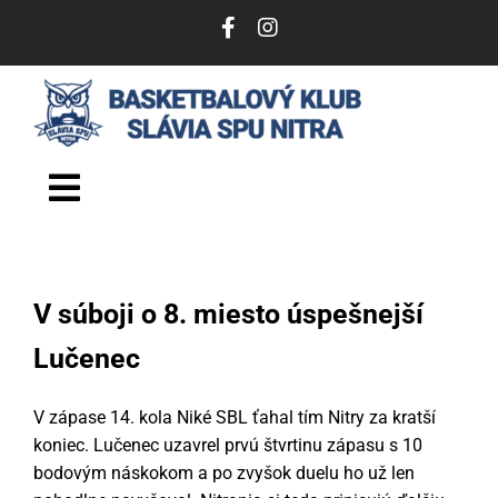
Skip
to
content
Toggle
Navigation
DOMOV
V súboji o 8. miesto úspešnejší
O NÁS
Lučenec
TÍM
V zápase 14. kola Niké SBL ťahal tím Nitry za kratší
VSTUPENKY
koniec. Lučenec uzavrel prvú štvrtinu zápasu s 10
bodovým náskokom a po zvyšok duelu ho už len