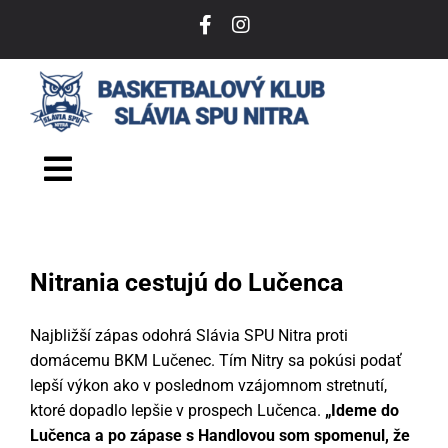
Skip
to
content
Toggle
Navigation
DOMOV
Nitrania cestujú do Lučenca
O NÁS
Najbližší zápas odohrá Slávia SPU Nitra proti
TÍM
domácemu BKM Lučenec. Tím Nitry sa pokúsi podať
lepší výkon ako v poslednom vzájomnom stretnutí,
VSTUPENKY
ktoré dopadlo lepšie v prospech Lučenca.
„Ideme do
Lučenca a po zápase s Handlovou som spomenul, že