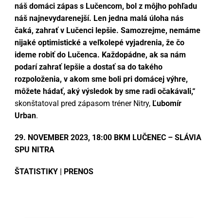
LIVE
náš domáci zápas s Lučencom, bol z môjho pohľadu
náš najnevydarenejší. Len jedna malá úloha nás
PARTNERI
čaká, zahrať v Lučenci lepšie. Samozrejme, nemáme
nijaké optimistické a veľkolepé vyjadrenia, že čo
KONTAKT
ideme robiť do Lučenca. Každopádne, ak sa nám
podarí zahrať lepšie a dostať sa do takého
rozpoloženia, v akom sme boli pri domácej výhre,
môžete hádať, aký výsledok by sme radi očakávali,“
skonštatoval pred zápasom tréner Nitry,
Ľubomír
Urban
.
29. NOVEMBER 2023, 18:00 BKM LUČENEC – SLÁVIA
SPU NITRA
ŠTATISTIKY
|
PRENOS