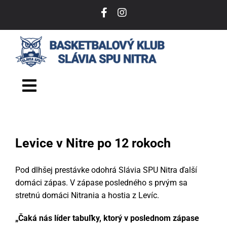
Skip
to
content
Toggle
Navigation
DOMOV
Levice v Nitre po 12 rokoch
O NÁS
Pod dlhšej prestávke odohrá Slávia SPU Nitra ďalší
TÍM
domáci zápas. V zápase posledného s prvým sa
stretnú domáci Nitrania a hostia z Levíc.
VSTUPENKY
„Čaká nás líder tabuľky, ktorý v poslednom zápase