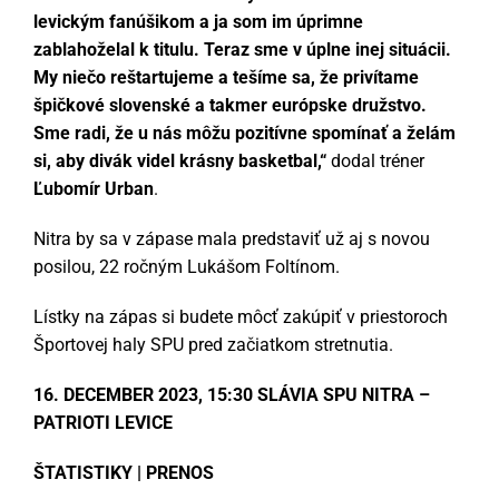
levickým fanúšikom a ja som im úprimne
zablahoželal k titulu. Teraz sme v úplne inej situácii.
My niečo reštartujeme a tešíme sa, že privítame
špičkové slovenské a takmer európske družstvo.
Sme radi, že u nás môžu pozitívne spomínať a želám
si, aby divák videl krásny basketbal,“
dodal tréner
Ľubomír Urban
.
Nitra by sa v zápase mala predstaviť už aj s novou
posilou, 22 ročným Lukášom Foltínom.
Lístky na zápas si budete môcť zakúpiť v priestoroch
Športovej haly SPU pred začiatkom stretnutia.
16. DECEMBER 2023, 15:30 SLÁVIA SPU NITRA –
PATRIOTI LEVICE
ŠTATISTIKY
|
PRENOS