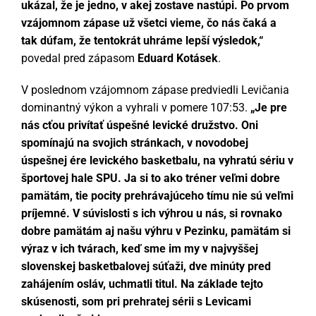
LIVE
ukázal, že je jedno, v akej zostave nastúpi. Po prvom
vzájomnom zápase už všetci vieme, čo nás čaká a
PARTNERI
tak dúfam, že tentokrát uhráme lepší výsledok,“
povedal pred zápasom
Eduard Kotásek
.
KONTAKT
V poslednom vzájomnom zápase predviedli Levičania
dominantný výkon a vyhrali v pomere 107:53.
„Je pre
nás cťou privítať úspešné levické družstvo. Oni
spomínajú na svojich stránkach, v novodobej
úspešnej ére levického basketbalu, na vyhratú sériu v
športovej hale SPU. Ja si to ako tréner veľmi dobre
pamätám, tie pocity prehrávajúceho tímu nie sú veľmi
príjemné. V súvislosti s ich výhrou u nás, si rovnako
dobre pamätám aj našu výhru v Pezinku, pamätám si
výraz v ich tvárach, keď sme im my v najvyššej
slovenskej basketbalovej súťaži, dve minúty pred
zahájením osláv, uchmatli titul. Na základe tejto
skúsenosti, som pri prehratej sérii s Levicami