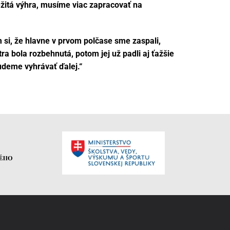
ležitá výhra, musíme viac zapracovať na
 si, že hlavne v prvom polčase sme zaspali,
a bola rozbehnutá, potom jej už padli aj ťažšie
udeme vyhrávať ďalej.“