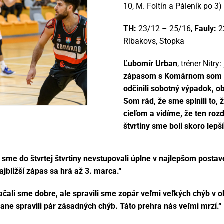
10, M. Foltín a Páleník po 3)
TH:
23/12 – 25/16,
Fauly:
2
Ribakovs, Stopka
Ľubomír Urban
, tréner Nitry:
zápasom s Komárnom som po
odčinili sobotný výpadok, 
Som rád, že sme splnili to,
cieľom a vidíme, že ten roz
štvrtiny sme boli skoro lepší
m sme do štvrtej štvrtiny nevstupovali úplne v najlepšom post
jbližší zápas sa hrá až 3. marca.“
začali sme dobre, ale spravili sme zopár veľmi veľkých chýb v o
rane spravili pár zásadných chýb. Táto prehra nás veľmi mrzí.“