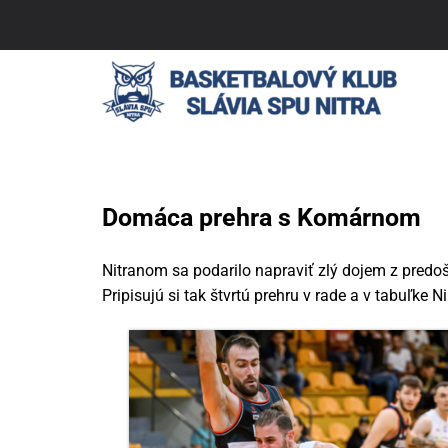
Skip
to
content
Domáca prehra s Komárnom
Nitranom sa podarilo napraviť zlý dojem z predo
Pripisujú si tak štvrtú prehru v rade a v tabuľke 