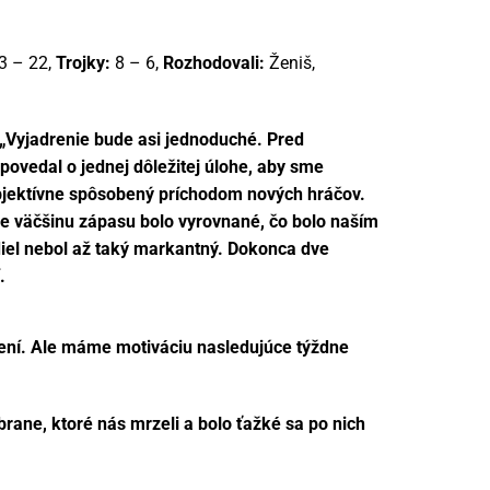
3 – 22,
Trojky:
8 – 6,
Rozhodovali:
Ženiš,
„Vyjadrenie bude asi jednoduché. Pred
vedal o jednej dôležitej úlohe, aby sme
objektívne spôsobený príchodom nových hráčov.
 že väčšinu zápasu bolo vyrovnané, čo bolo naším
diel nebol až taký markantný. Dokonca dve
.
avení. Ale máme motiváciu nasledujúce týždne
brane, ktoré nás mrzeli a bolo ťažké sa po nich