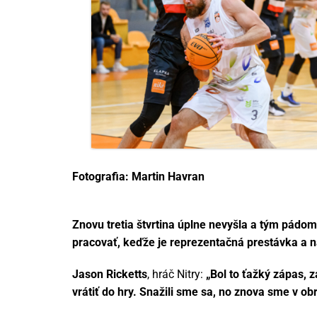
Fotografia: Martin Havran
Znovu tretia štvrtina úplne nevyšla a tým pádo
pracovať, keďže je reprezentačná prestávka a na
Jason Ricketts
, hráč Nitry:
„Bol to ťažký zápas, 
vrátiť do hry. Snažili sme sa, no znova sme v ob