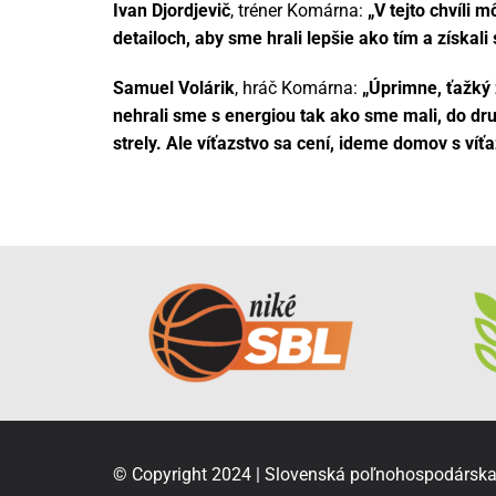
Ivan Djordjevič
, tréner Komárna:
„V tejto chvíli 
detailoch, aby sme hrali lepšie ako tím a získali
Samuel Volárik
, hráč Komárna:
„Úprimne, ťažký 
nehrali sme s energiou tak ako sme mali, do dru
strely. Ale víťazstvo sa cení, ideme domov s ví
© Copyright 2024 | Slovenská poľnohospodárska u