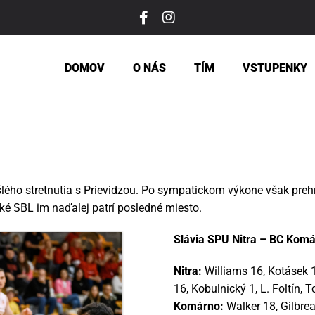
DOMOV
O NÁS
TÍM
VSTUPENKY
šlého stretnutia s Prievidzou. Po sympatickom výkone však pre
Niké SBL im naďalej patrí posledné miesto.
Slávia SPU Nitra – BC Komár
Nitra:
Williams 16, Kotásek 13
16, Kobulnický 1, L. Foltín, T
Komárno:
Walker 18, Gilbrea