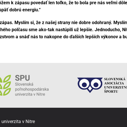
môžem k zápasu povedať len toľko, že to bola pre nás veľmi dô
 späť dobrú energiu.“
zápas. Myslím si, že z našej strany nie dobre odohraný. Myslím
hého polčasu sme ako-tak nastúpili už lepšie. Jednoducho, Nitr
ťazstvom a snáď nás to nakopne do ďalších lepších výkonov a b
niverzita v Nitre